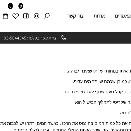
0
0
רים
אודות
צור קשר
יצירת קשר בטלפון: 03-5044345
 בנוחות ועלותו שאינה גבוהה.
מובן שכמה שיותר מים עדיף.
נקבל טעם שרוף לא רצוי. מצד שני
 שקריטי לתהליך הבישול הוא
וש.
 כמות מקובלת לבישול של 20 ליטר בירה היא 3 ק"ג של לתת נוזלי. יש להרתיח את כל כמות המים בה נמס את הרכז , כאשר המים ירתחו יש לכבות את