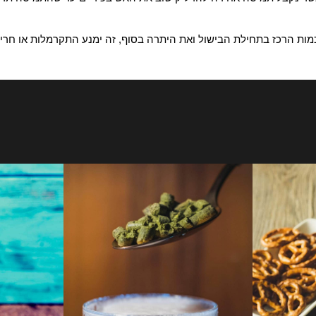
קבל תמיסה אחידה להדליק שוב את האש בכיריים עד שהתמיסה תרתח 
רכז בתחילת הבישול ואת היתרה בסוף, זה ימנע התקרמלות או חריכה 