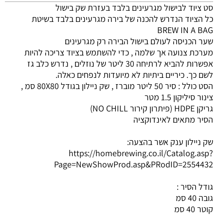
סט ציוד לבישול מגרעינים בלבד בעזרת שק בישול
כל הציוד הנדרש להכנה של בירה מגרעינים בלבד בשיטת
BREW IN A BAG
שער הכניסה לעולם בישול הבירה רק מגרעינים
מערכת צנועה אך שלמה , כדי להשתמש בציוד צריכה להיות
אפשרות להביא לרתיחה 30 ליטר של נוזלים , נדרש כלב גז
לשם כך. כיריים ביתיות לא מיועדות לנפחים כאלה.
הסט כולל : סיר 50 ליטר מוברז , שק ניילון בגודל 80X80 סמ ,
צינור סיליקון 1.5 מטר
גריקן HDPE (פיתרון קירור NO CHILL)
הסיר מתאים לאינדוקציה
שק ניילון ענק אשר בהצעה:
https://homebrewing.co.il/Catalog.asp?
Page=NewShowProd.asp&PRodID=2554432
גודל הסיר :
גובה 40 סמ
קוטר 40 סמ