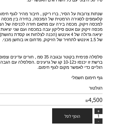
סיר 50 חיצוני עם כל השדרוגים האפשריים:
שנתות צרובות על הסיר, ברז ריקון , חיבור מהיר לגוף חימום ,
קלאמפים לסגירה הרמטית של המכסה, בחירה בין מכסה ביר
למכסה זיקוק. מכסה בירה עם מתאם חזרה לכניסה של המשא
מכסה זיקוק עם אטם סיליקון עבה במכסה ועם שני יציאות
יציאה גדולה של 4 אינטש (הכנה לצלחות או קסדת נחושת) ויציאה קטנה
של 1.5 אינטש לתחזיר של הזיקוק, מדחום או בוחשן מכני.
סלסלה פנימית בקוטר ובגובה 35 סמ , חורים עדינים וצפופים מאוד
ברשת זו יכנסו כ10-12 קג של גרעינים .הסלסלה עם הגבהה של
רגליים כדי לאפשר מקום לגוף חימום.
גוף חימום חשמלי
רגולטור
4,500
₪