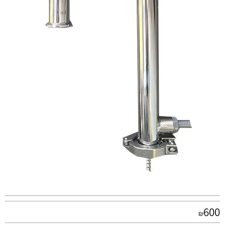
600
₪