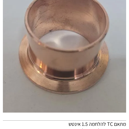
מתאם TC להלחמה 1.5 אינטש